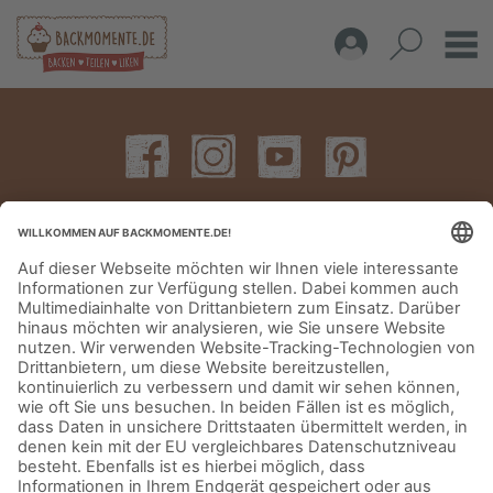
IMPRESSUM
DATENSCHUTZERKLÄRUNG
AGB
KONTAKT
© Aurora Mühlen GmbH - Trettaustraße 49 – D-21107 Hamburg