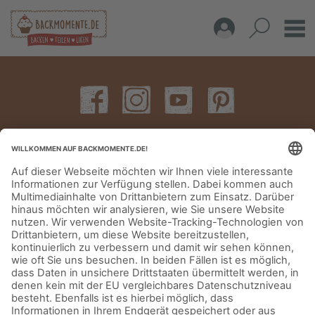
IMPRESSUM
DATENSCHUTZERKLÄRUNG
AGB
KONTAKT
© Aurora Mühlen GmbH - Trettaustraße 49 – D-21107 Hamburg