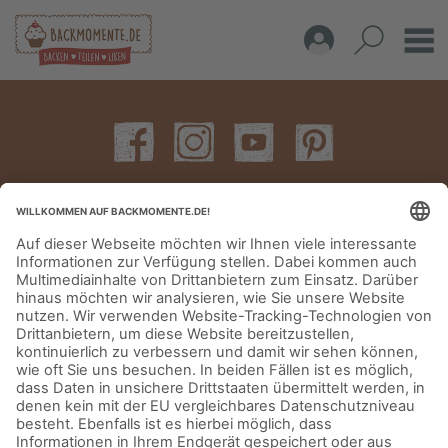
IMPRESSUM
DATENSCHUTZERKLÄRUNG
AGB
KONTAKT
© Aurora Mühlen GmbH - Trettaustraße 49 – D-21107 Hamburg