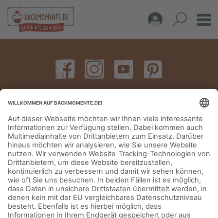
IMPRESSUM
DATENSCHUTZERKLÄRUNG
AGB
KONTAKT
© Aurora Mühlen GmbH - Trettaustraße 49 – D-21107 Hamburg