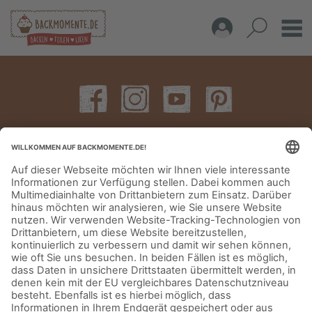
IMPRESSUM
DATENSCHUTZERKLÄRUNG
AGB
KONTAKT
© Aurora Mühlen GmbH - Trettaustraße 49 – D-21107 Hamburg