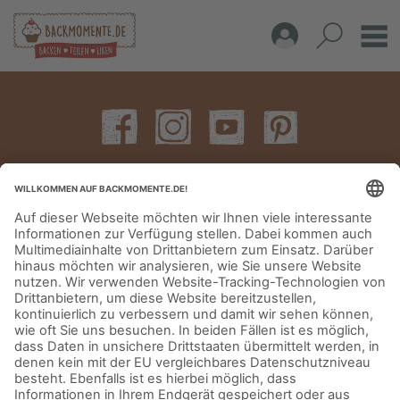
IMPRESSUM
DATENSCHUTZERKLÄRUNG
AGB
KONTAKT
© Aurora Mühlen GmbH - Trettaustraße 49 – D-21107 Hamburg