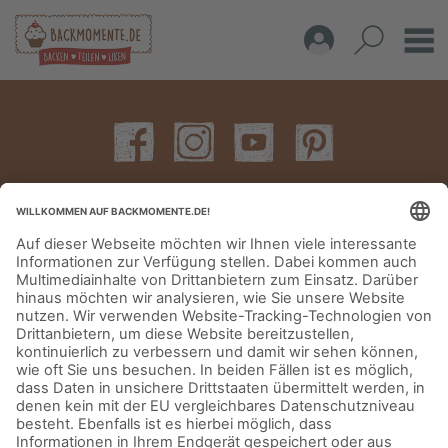
IMPRESSUM
DATENSCHUTZERKLÄRUNG
AGB
KONTAKT
© Aurora Mühlen GmbH - Trettaustraße 49 – D-21107 Hamburg