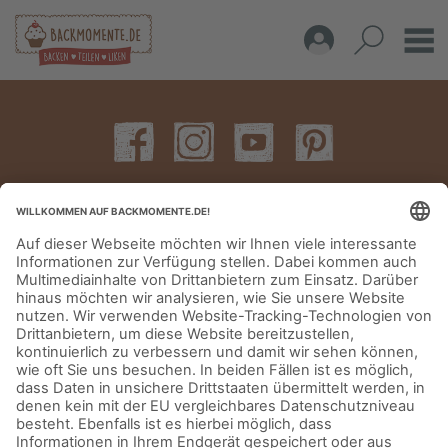
IMPRESSUM
DATENSCHUTZERKLÄRUNG
AGB
KONTAKT
© Aurora Mühlen GmbH - Trettaustraße 49 – D-21107 Hamburg