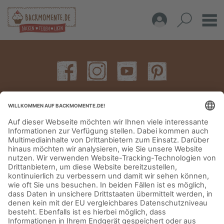
IMPRESSUM
DATENSCHUTZERKLÄRUNG
AGB
KONTAKT
© Aurora Mühlen GmbH - Trettaustraße 49 – D-21107 Hamburg