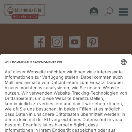
IMPRESSUM
DATENSCHUTZERKLÄRUNG
AGB
KONTAKT
© Aurora Mühlen GmbH - Trettaustraße 49 – D-21107 Hamburg