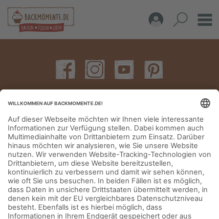
IMPRESSUM
DATENSCHUTZERKLÄRUNG
AGB
KONTAKT
© Aurora Mühlen GmbH - Trettaustraße 49 – D-21107 Hamburg