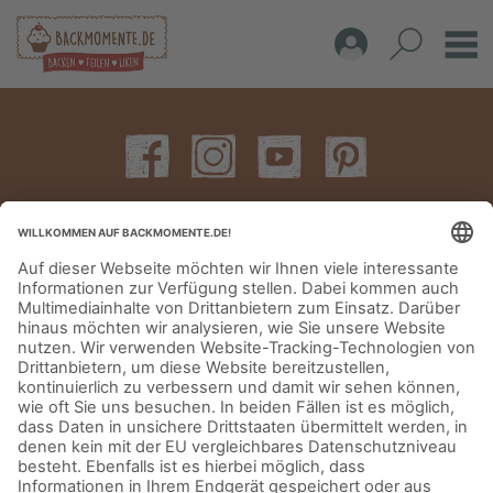
IMPRESSUM
DATENSCHUTZERKLÄRUNG
AGB
KONTAKT
© Aurora Mühlen GmbH - Trettaustraße 49 – D-21107 Hamburg