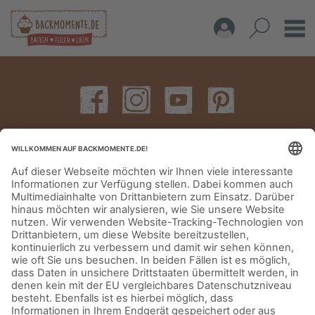
IMPRESSUM
DATENSCHUTZERKLÄRUNG
AGB
KONTAKT
© Aurora Mühlen GmbH - Trettaustraße 49 – D-21107 Hamburg