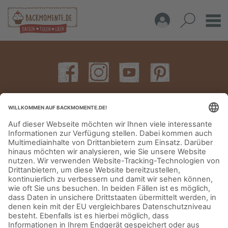
IMPRESSUM
DATENSCHUTZERKLÄRUNG
AGB
KONTAKT
© Aurora Mühlen GmbH - Trettaustraße 49 – D-21107 Hamburg