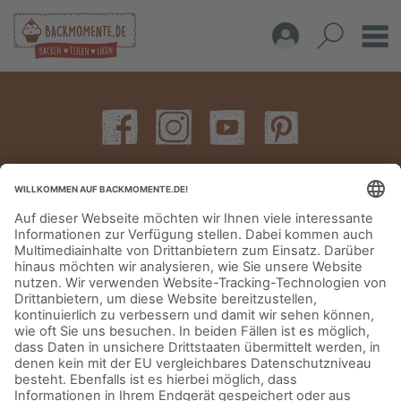
IMPRESSUM
DATENSCHUTZERKLÄRUNG
AGB
KONTAKT
© Aurora Mühlen GmbH - Trettaustraße 49 – D-21107 Hamburg