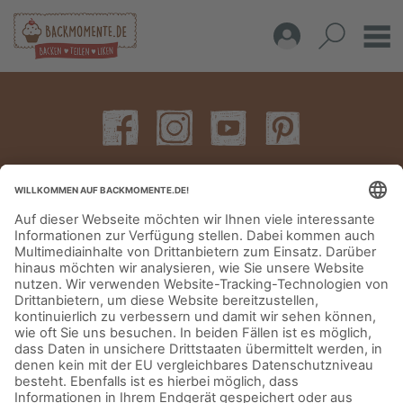
IMPRESSUM
DATENSCHUTZERKLÄRUNG
AGB
KONTAKT
© Aurora Mühlen GmbH - Trettaustraße 49 – D-21107 Hamburg