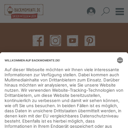
IMPRESSUM
DATENSCHUTZERKLÄRUNG
AGB
KONTAKT
© Aurora Mühlen GmbH - Trettaustraße 49 – D-21107 Hamburg