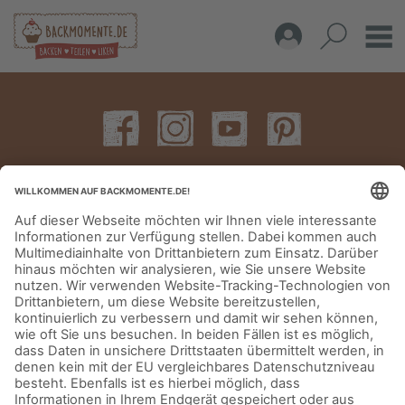
IMPRESSUM
DATENSCHUTZERKLÄRUNG
AGB
KONTAKT
© Aurora Mühlen GmbH - Trettaustraße 49 – D-21107 Hamburg