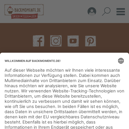
IMPRESSUM
DATENSCHUTZERKLÄRUNG
AGB
KONTAKT
© Aurora Mühlen GmbH - Trettaustraße 49 – D-21107 Hamburg