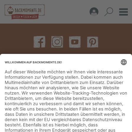
IMPRESSUM
DATENSCHUTZERKLÄRUNG
AGB
KONTAKT
© Aurora Mühlen GmbH - Trettaustraße 49 – D-21107 Hamburg