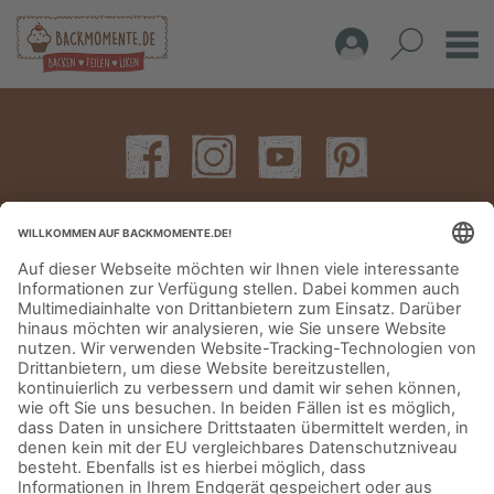
IMPRESSUM
DATENSCHUTZERKLÄRUNG
AGB
KONTAKT
© Aurora Mühlen GmbH - Trettaustraße 49 – D-21107 Hamburg