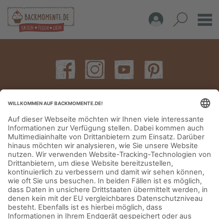
IMPRESSUM
DATENSCHUTZERKLÄRUNG
AGB
KONTAKT
© Aurora Mühlen GmbH - Trettaustraße 49 – D-21107 Hamburg