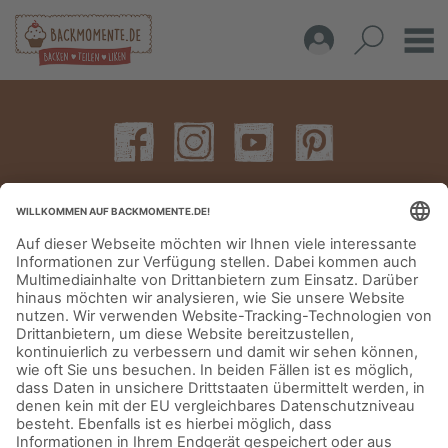
IMPRESSUM
DATENSCHUTZERKLÄRUNG
AGB
KONTAKT
© Aurora Mühlen GmbH - Trettaustraße 49 – D-21107 Hamburg