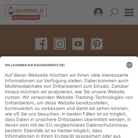
IMPRESSUM
DATENSCHUTZERKLÄRUNG
AGB
KONTAKT
© Aurora Mühlen GmbH - Trettaustraße 49 – D-21107 Hamburg