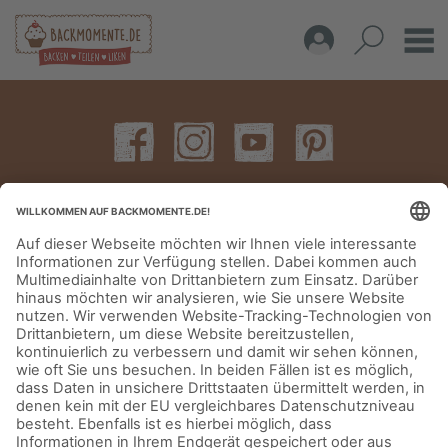
IMPRESSUM
DATENSCHUTZERKLÄRUNG
AGB
KONTAKT
© Aurora Mühlen GmbH - Trettaustraße 49 – D-21107 Hamburg