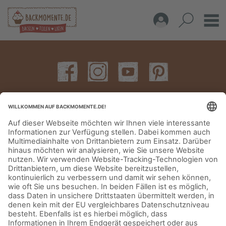
IMPRESSUM
DATENSCHUTZERKLÄRUNG
AGB
KONTAKT
© Aurora Mühlen GmbH - Trettaustraße 49 – D-21107 Hamburg