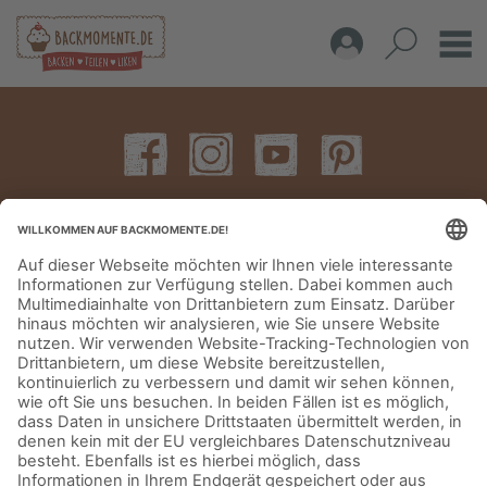
IMPRESSUM
DATENSCHUTZERKLÄRUNG
AGB
KONTAKT
© Aurora Mühlen GmbH - Trettaustraße 49 – D-21107 Hamburg