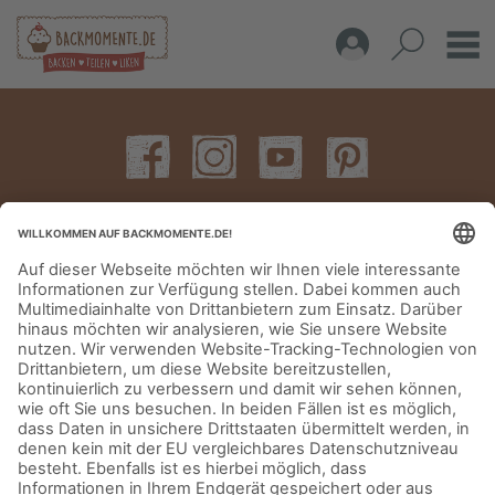
IMPRESSUM
DATENSCHUTZERKLÄRUNG
AGB
KONTAKT
© Aurora Mühlen GmbH - Trettaustraße 49 – D-21107 Hamburg