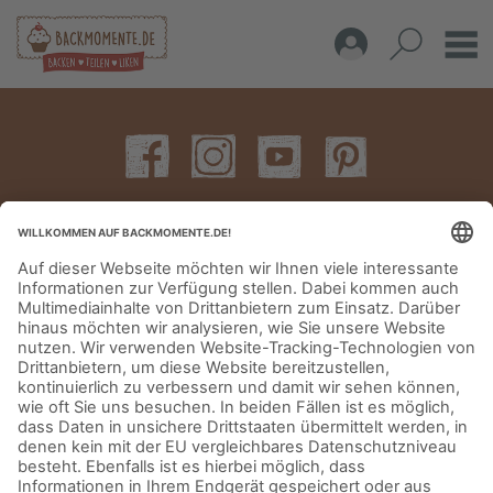
IMPRESSUM
DATENSCHUTZERKLÄRUNG
AGB
KONTAKT
© Aurora Mühlen GmbH - Trettaustraße 49 – D-21107 Hamburg