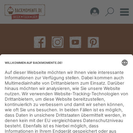
IMPRESSUM
DATENSCHUTZERKLÄRUNG
AGB
KONTAKT
© Aurora Mühlen GmbH - Trettaustraße 49 – D-21107 Hamburg