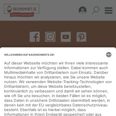
IMPRESSUM
DATENSCHUTZERKLÄRUNG
AGB
KONTAKT
© Aurora Mühlen GmbH - Trettaustraße 49 – D-21107 Hamburg