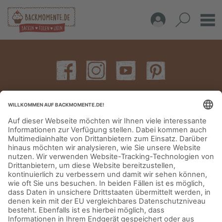
IMPRESSUM
DATENSCHUTZERKLÄRUNG
AGB
KONTAKT
© Aurora Mühlen GmbH - Trettaustraße 49 – D-21107 Hamburg