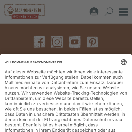
IMPRESSUM
DATENSCHUTZERKLÄRUNG
AGB
KONTAKT
© Aurora Mühlen GmbH - Trettaustraße 49 – D-21107 Hamburg