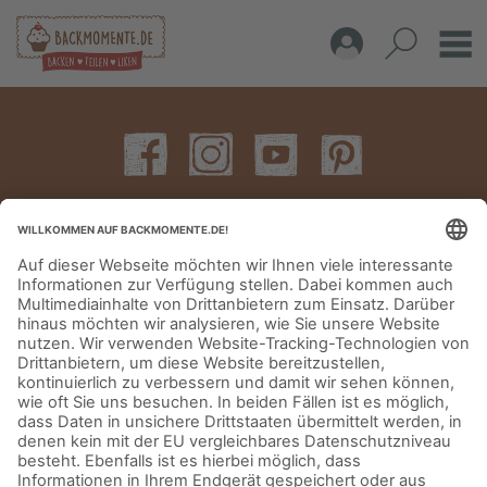
IMPRESSUM
DATENSCHUTZERKLÄRUNG
AGB
KONTAKT
© Aurora Mühlen GmbH - Trettaustraße 49 – D-21107 Hamburg