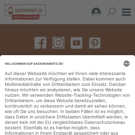
IMPRESSUM
DATENSCHUTZERKLÄRUNG
AGB
KONTAKT
© Aurora Mühlen GmbH - Trettaustraße 49 – D-21107 Hamburg