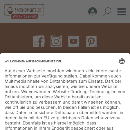
IMPRESSUM
DATENSCHUTZERKLÄRUNG
AGB
KONTAKT
© Aurora Mühlen GmbH - Trettaustraße 49 – D-21107 Hamburg