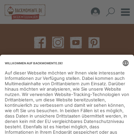
IMPRESSUM
DATENSCHUTZERKLÄRUNG
AGB
KONTAKT
© Aurora Mühlen GmbH - Trettaustraße 49 – D-21107 Hamburg