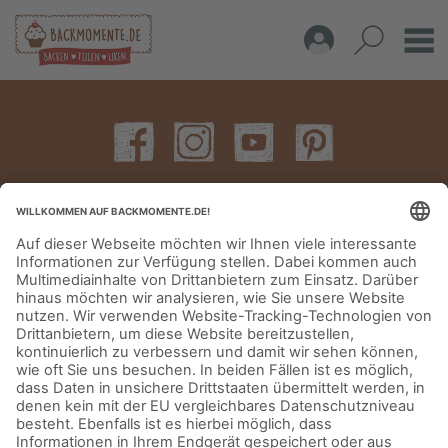
IMPRESSUM
DATENSCHUTZERKLÄRUNG
AGB
KONTAKT
© Aurora Mühlen GmbH - Trettaustraße 49 – D-21107 Hamburg