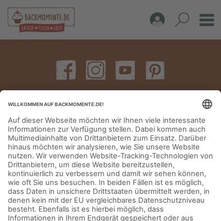
IMPRESSUM
DATENSCHUTZERKLÄRUNG
AGB
KONTAKT
© Aurora Mühlen GmbH - Trettaustraße 49 – D-21107 Hamburg