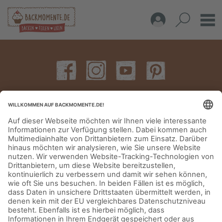
IMPRESSUM
DATENSCHUTZERKLÄRUNG
AGB
KONTAKT
© Aurora Mühlen GmbH - Trettaustraße 49 – D-21107 Hamburg