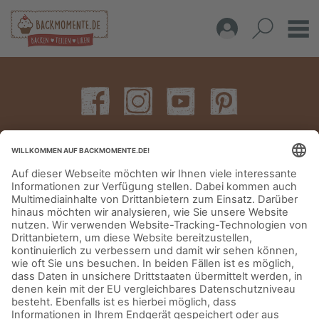
IMPRESSUM
DATENSCHUTZERKLÄRUNG
AGB
KONTAKT
© Aurora Mühlen GmbH - Trettaustraße 49 – D-21107 Hamburg