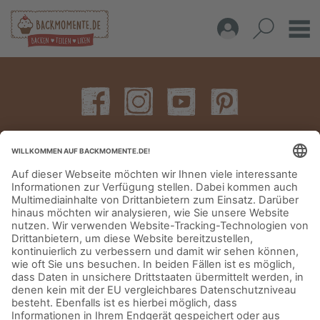
IMPRESSUM
DATENSCHUTZERKLÄRUNG
AGB
KONTAKT
© Aurora Mühlen GmbH - Trettaustraße 49 – D-21107 Hamburg