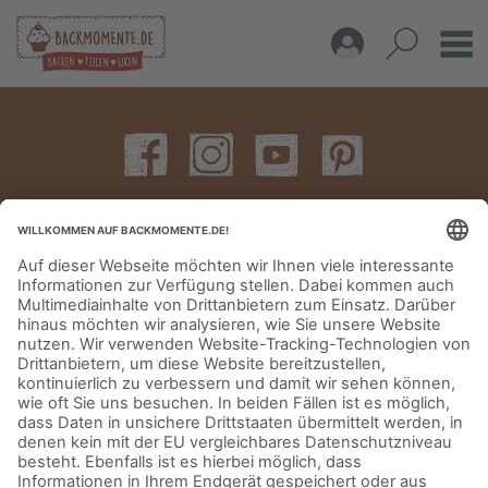
IMPRESSUM
DATENSCHUTZERKLÄRUNG
AGB
KONTAKT
© Aurora Mühlen GmbH - Trettaustraße 49 – D-21107 Hamburg