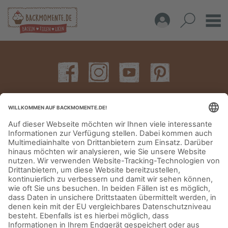
IMPRESSUM
DATENSCHUTZERKLÄRUNG
AGB
KONTAKT
© Aurora Mühlen GmbH - Trettaustraße 49 – D-21107 Hamburg