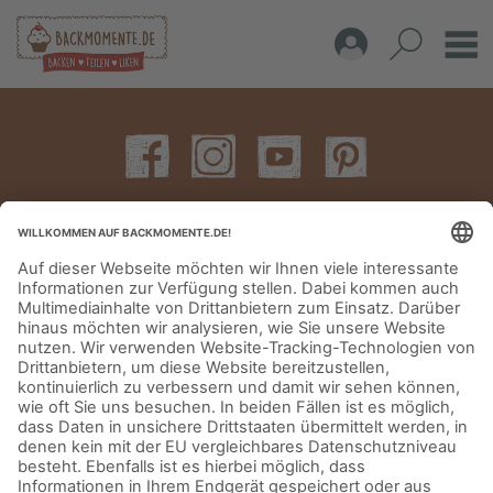
IMPRESSUM
DATENSCHUTZERKLÄRUNG
AGB
KONTAKT
© Aurora Mühlen GmbH - Trettaustraße 49 – D-21107 Hamburg