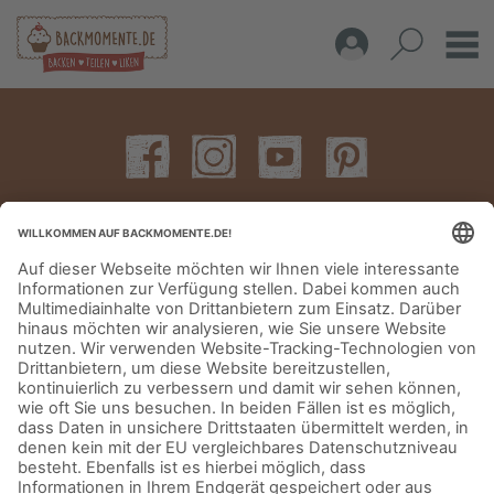
IMPRESSUM
DATENSCHUTZERKLÄRUNG
AGB
KONTAKT
© Aurora Mühlen GmbH - Trettaustraße 49 – D-21107 Hamburg