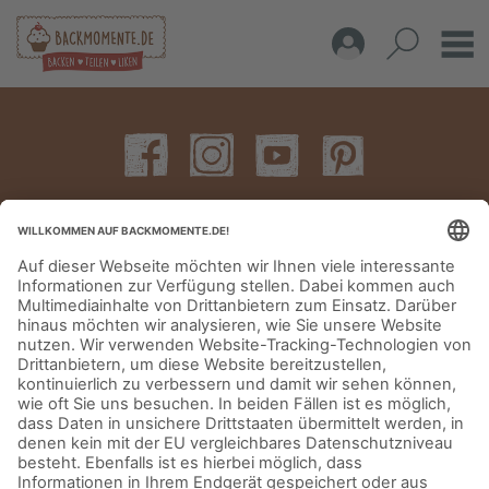
IMPRESSUM
DATENSCHUTZERKLÄRUNG
AGB
KONTAKT
© Aurora Mühlen GmbH - Trettaustraße 49 – D-21107 Hamburg