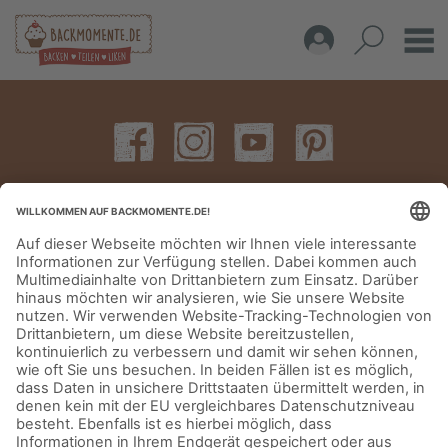
IMPRESSUM
DATENSCHUTZERKLÄRUNG
AGB
KONTAKT
© Aurora Mühlen GmbH - Trettaustraße 49 – D-21107 Hamburg