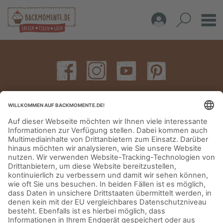
IMPRESSUM
DATENSCHUTZERKLÄRUNG
AGB
KONTAKT
© Aurora Mühlen GmbH - Trettaustraße 49 – D-21107 Hamburg