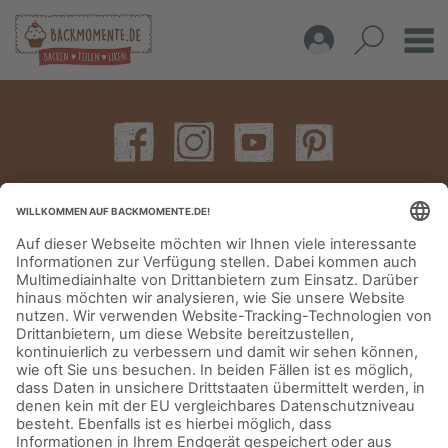
IMPRESSUM
DATENSCHUTZERKLÄRUNG
AGB
KONTAKT
© Aurora Mühlen GmbH - Trettaustraße 49 – D-21107 Hamburg